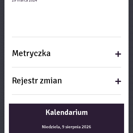
29
marca
2024
Metryczka
Metryczka
Rejestr zmian
Rejestr zmian
Kalendarium
Niedziela
,
9
sierpnia
2026