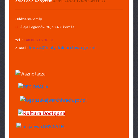
adres do e-Doręczeń:
AE:PL-24873-12479-CWEEF-27
Oddział w Łomży
ul. Aleja Legionów 36, 18-400 Łomża
tel.:
+48 86 216-36-31
lomza@bialystok.archiwa.gov.pl
e-mail: