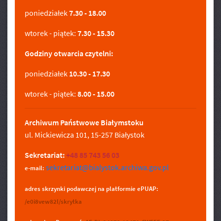
poniedziałek
7.30 - 18.00
wtorek - piątek:
7.30 - 15.30
Godziny otwarcia czytelni:
poniedziałek
10.30 - 17.30
wtorek - piątek:
8.00 - 15.00
Archiwum Państwowe Białymstoku
ul. Mickiewicza 101, 15-257 Białystok
Sekretariat:
+48 85 743 56 03
sekretariat@bialystok.archiwa.gov.pl
e-mail:
adres skrzynki podawczej na platformie ePUAP:
/e0i8vew82l/skrytka