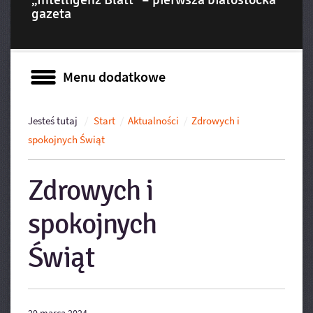
gazeta
Menu dodatkowe
Menu dodatkowe
Jesteś tutaj
Start
Aktualności
Zdrowych i
spokojnych Świąt
Zdrowych i
spokojnych
Świąt