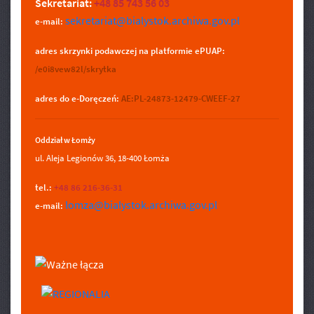
Sekretariat:
+48 85 743 56 03
sekretariat@bialystok.archiwa.gov.pl
e-mail:
adres skrzynki podawczej na platformie ePUAP:
/e0i8vew82l/skrytka
adres do e-Doręczeń:
AE:PL-24873-12479-CWEEF-27
Oddział w Łomży
ul. Aleja Legionów 36, 18-400 Łomża
tel.:
+48 86 216-36-31
lomza@bialystok.archiwa.gov.pl
e-mail: