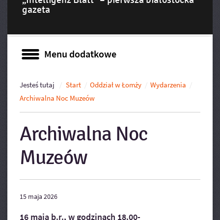
gazeta
Menu dodatkowe
Menu dodatkowe
Jesteś tutaj
Start
Oddział w Łomży
Wydarzenia
Archiwalna Noc Muzeów
Archiwalna Noc
Muzeów
15
maja
2026
16 maja b.r., w godzinach 18.00-